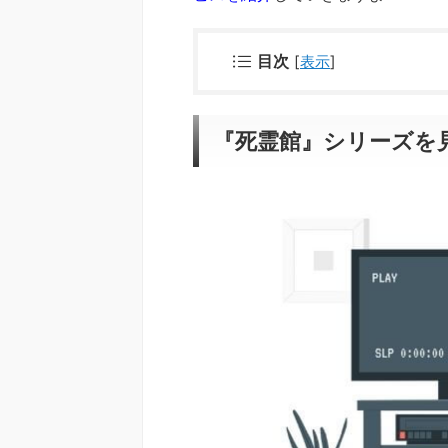
目次
[
表示
]
『死霊館』シリーズを