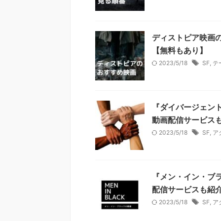
ディストピア映画
【無料もあり】
2023/5/18
SF
,
テ
『ダイバージェン
動画配信サービス
2023/5/18
SF
,
ア
『メン・イン・ブ
配信サービスも紹
2023/5/18
SF
,
ア