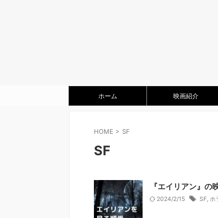
ホーム
映画紹介
HOME
>
SF
SF
『エイリアン』の
2024/2/15
SF
,
ホ