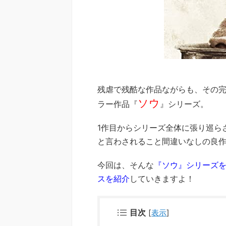
残虐で残酷な作品ながらも、その
ソウ
ラー作品『
』シリーズ。
1作目からシリーズ全体に張り巡ら
と言わされること間違いなしの良
今回は、そんな
『ソウ』シリーズ
スを紹介
していきますよ！
目次
[
表示
]