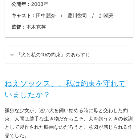
公開年：
2008年
キャスト：
田中麗奈 / 豊川悦司 / 加瀬亮
監督：
本木克英
『犬と私の10の約束』のあらすじ
ねえソックス、、私は約束を守れて
いましたか？
孤独な少女が、迷い犬を飼い始める時に母と交わした約
束。人間は勝手な生き物だからこそ、犬を飼うときの教訓
として製作された映画なのだろうと、意図が感じられる作
品でした。