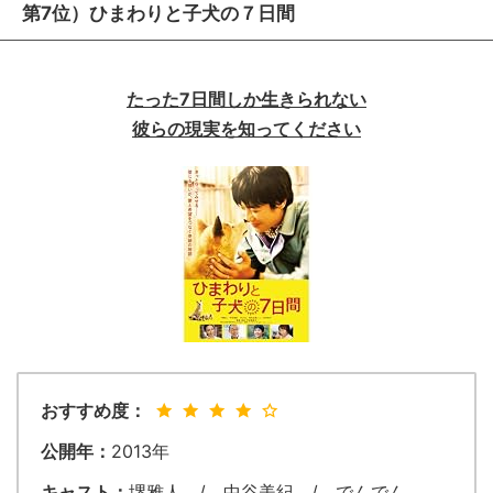
第7位）ひまわりと子犬の７日間
たった7日間しか生きられない
彼らの現実を知ってください
おすすめ度：
公開年：
2013年
キャスト：
堺雅人 / 中谷美紀 / でんでん